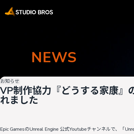
NEWS
お知らせ
VP制作協力『どうする家康』の映像がU
れました
Epic GamesのUnreal Engine 公式Youtubeチャンネルで、「Unreal