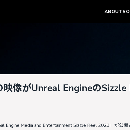
ABOUT
SO
nreal EngineのSizzle 
 Engine Media and Entertainment Sizzle Reel 2023